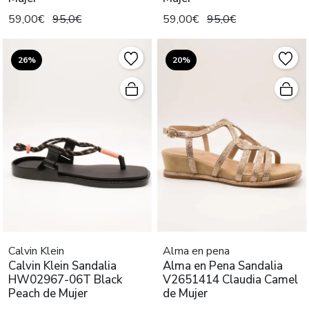
59,00€
95,0€
59,00€
95,0€
26%
20%
Calvin Klein
Alma en pena
Calvin Klein Sandalia
Alma en Pena Sandalia
HW02967-06T Black
V2651414 Claudia Camel
Peach de Mujer
de Mujer