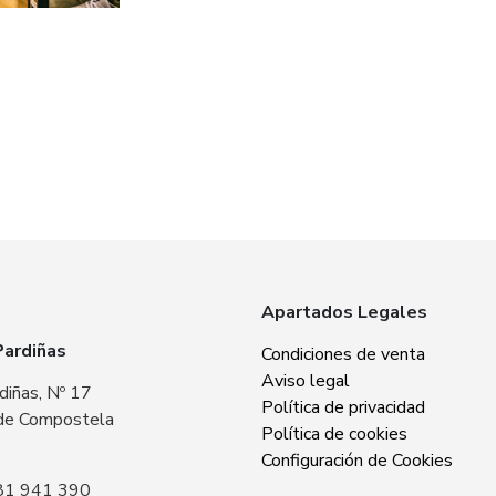
Apartados Legales
Pardiñas
Zabba Area Cent
Condiciones de venta
Aviso legal
diñas, Nº 17
Plaza Europa, Nº 
Política de privacidad
de Compostela
15707 Santiago 
Política de cookies
Sin especificar
Configuración de Cookies
81 941 390
Llámanos: +34 8