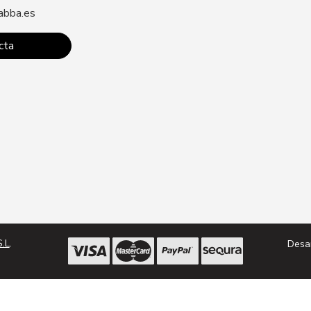
abba.es
contacto@zabba.
cta
Conta
.L
.
Desa