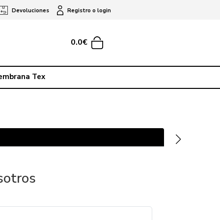
Devoluciones
Registro o login
0.0€
embrana Tex
sotros