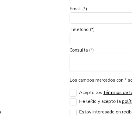
Email
(*)
Telefono
(*)
Consulta
(*)
Los campos marcados con
*
so
Acepto los
términos de l
He leído y acepto la
polít
a
Estoy interesado en recibi