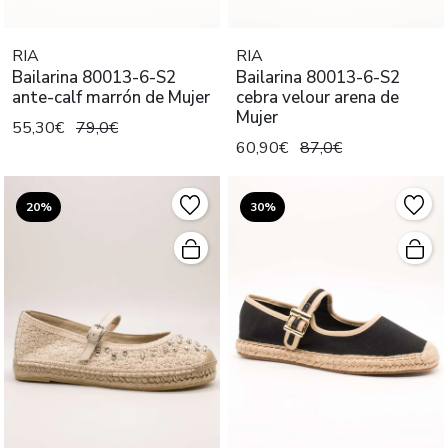
RIA
RIA
Bailarina 80013-6-S2
Bailarina 80013-6-S2
ante-calf marrón de Mujer
cebra velour arena de
Mujer
55,30€
79,0€
60,90€
87,0€
20%
30%