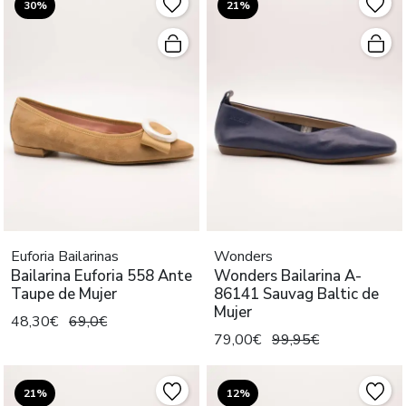
30%
21%
Euforia Bailarinas
Wonders
Bailarina Euforia 558 Ante
Wonders Bailarina A-
Taupe de Mujer
86141 Sauvag Baltic de
Mujer
48,30€
69,0€
79,00€
99,95€
21%
12%