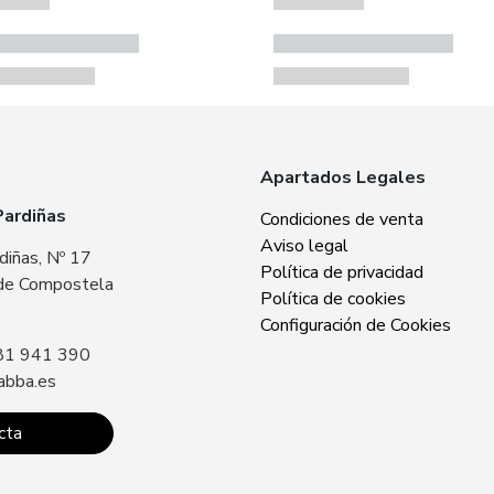
Apartados Legales
Pardiñas
Zabba Area Cent
Condiciones de venta
Aviso legal
diñas, Nº 17
Plaza Europa, Nº 
Política de privacidad
de Compostela
15707 Santiago 
Política de cookies
Sin especificar
Configuración de Cookies
81 941 390
Llámanos: +34 8
abba.es
contacto@zabba.
cta
Conta