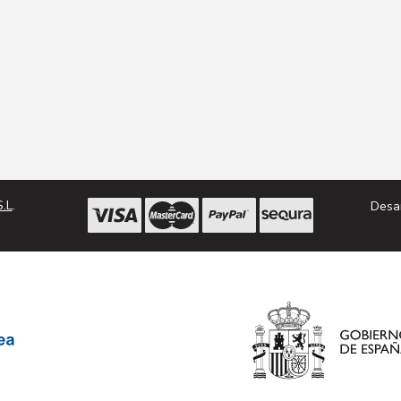
.L
.
Desa