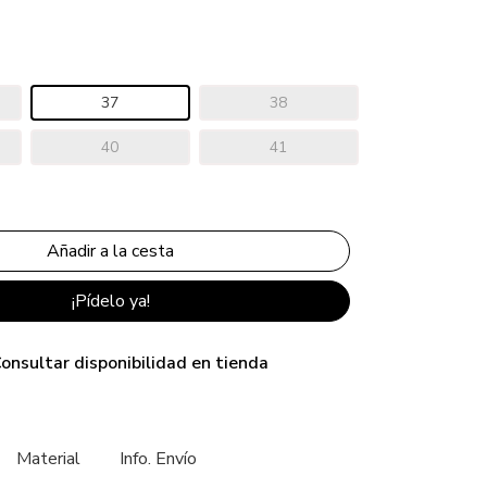
37
38
40
41
¡Pídelo ya!
onsultar disponibilidad en tienda
Material
Info. Envío