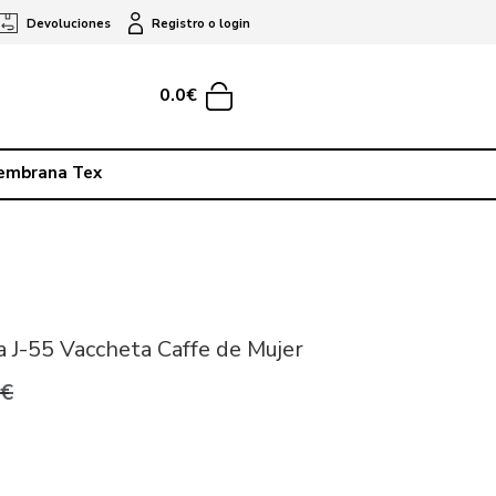
Devoluciones
Registro o login
0.0€
embrana Tex
a J-55 Vaccheta Caffe de Mujer
0€