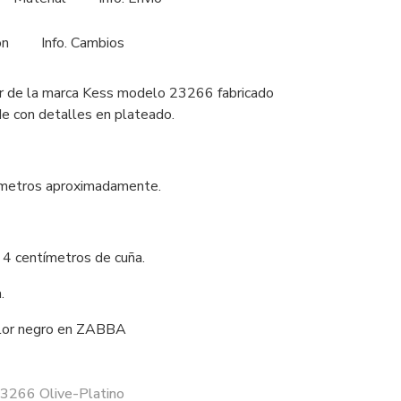
ón
Info. Cambios
er de la marca Kess modelo 23266 fabricado
rde con detalles en plateado.
tímetros aproximadamente.
.
 4 centímetros de cuña.
.
olor negro en ZABBA
23266 Olive-Platino