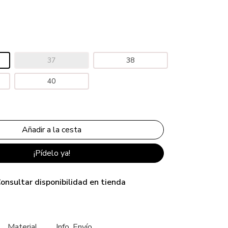
37
38
40
¡Pídelo ya!
onsultar disponibilidad en tienda
Material
Info. Envío