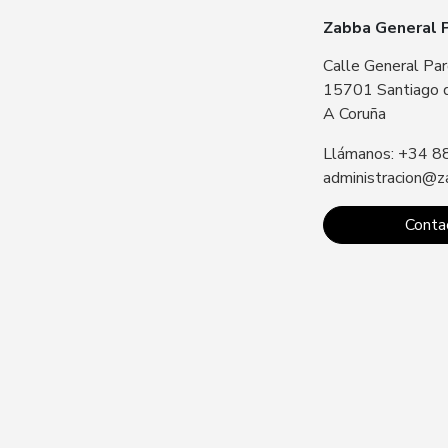
Zabba General 
Calle General Par
15701 Santiago 
A Coruña
Llámanos: +34 8
administracion@z
Conta