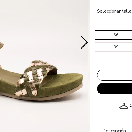
Seleccionar talla
36
39
C
Descripción