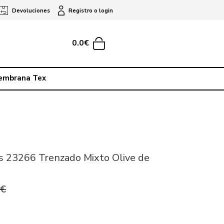
Devoluciones
Registro o login
0.0€
embrana Tex
s 23266 Trenzado Mixto Olive de
0€