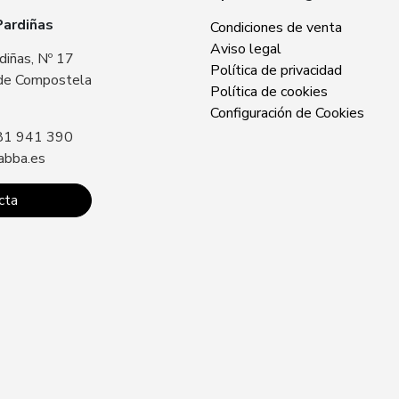
Pardiñas
Zabba Area Cent
Condiciones de venta
Aviso legal
diñas, Nº 17
Plaza Europa, Nº 
Política de privacidad
de Compostela
15707 Santiago 
Política de cookies
Sin especificar
Configuración de Cookies
81 941 390
Llámanos: +34 8
abba.es
contacto@zabba.
cta
Conta