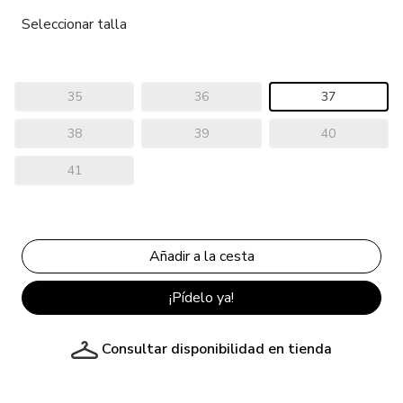
Seleccionar talla
35
36
37
38
39
40
41
¡Pídelo ya!
Consultar disponibilidad en tienda