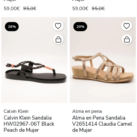
59,00€
95,0€
59,00€
95,0€
26%
20%
Calvin Klein
Alma en pena
Calvin Klein Sandalia
Alma en Pena Sandalia
HW02967-06T Black
V2651414 Claudia Camel
Peach de Mujer
de Mujer