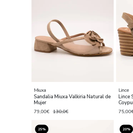
Miuxa
Lince
Sandalia Miuxa Valkiria Natural de
Lince 
Mujer
Coypu
79,00€
130,0€
75,00
25%
20%