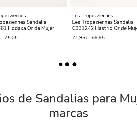
opezziennes
Les Tropezziennes
opeziennes Sandalia
Les Tropeziennes Sandalia
61 Hodaxa Or de Mujer
C331242 Hastrid Or de Muj
€
75,0€
71,95€
89,9€
os de Sandalias para Mu
marcas