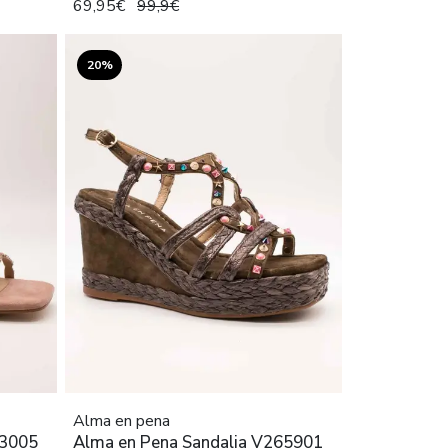
69,95€
99,9€
20%
Alma en pena
63005
Alma en Pena Sandalia V265901