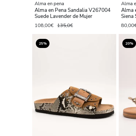
Alma en pena
Alma e
Alma en Pena Sandalia V267004
Alma 
Suede Lavender de Mujer
Siena 
108,00€
135,0€
80,00
25%
20%