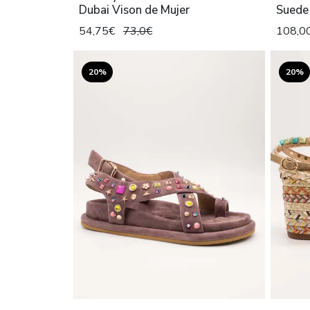
Dubai Vison de Mujer
Suede
54,75€
73,0€
108,0
20%
20%