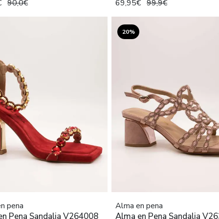
€
90,0€
69,95€
99,9€
20%
n pena
Alma en pena
en Pena Sandalia V264008
Alma en Pena Sandalia V2