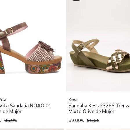
Vita
Kess
 Vita Sandalia NOAO 01
Sandalia Kess 23266 Trenz
n de Mujer
Mixto Olive de Mujer
€
85,0€
59,00€
95,0€