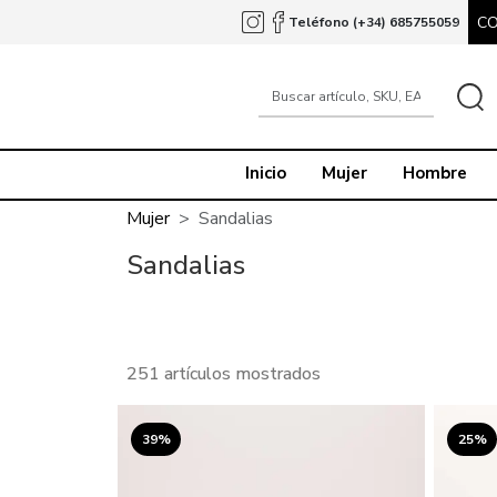
C
Teléfono (+34) 685755059
Inicio
Mujer
Hombre
Mujer
Sandalias
Sandalias
251 artículos mostrados
39%
25%