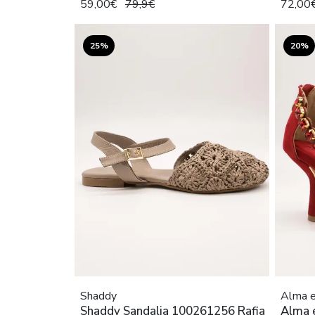
59,00€
79,9€
72,00
25%
20%
Shaddy
Alma e
Shaddy Sandalia 100261256 Rafia
Alma 