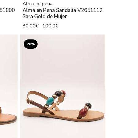
Alma en pena
651800
Alma en Pena Sandalia V2651112
Sara Gold de Mujer
80,00€
100,0€
20%