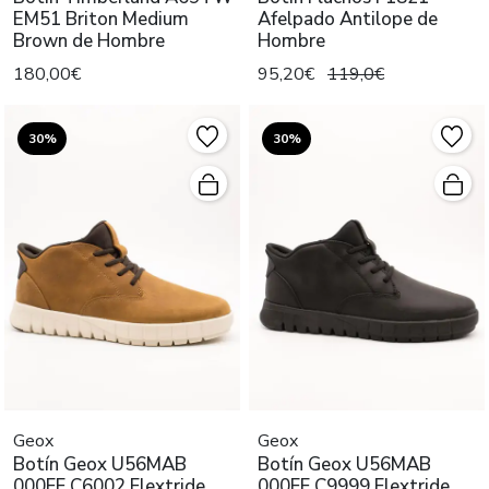
EM51 Briton Medium
Afelpado Antilope de
Brown de Hombre
Hombre
180,00€
95,20€
119,0€
30%
30%
Geox
Geox
Botín Geox U56MAB
Botín Geox U56MAB
000FF C6002 Flextride
000FF C9999 Flextride