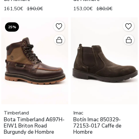
161,50€
190,0€
153,00€
180,0€
25%
Timberland
Imac
Bota Timberland A697H-
Botín Imac 850329-
EIW1 Briton Road
72153-017 Caffe de
Burgundy de Hombre
Hombre