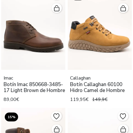
Imac
Callaghan
Botín Imac 850668-3485-
Botín Callaghan 60100
17 Light Brown de Hombre
Hidro Camel de Hombre
89,00€
119,95€
149,9€
15%