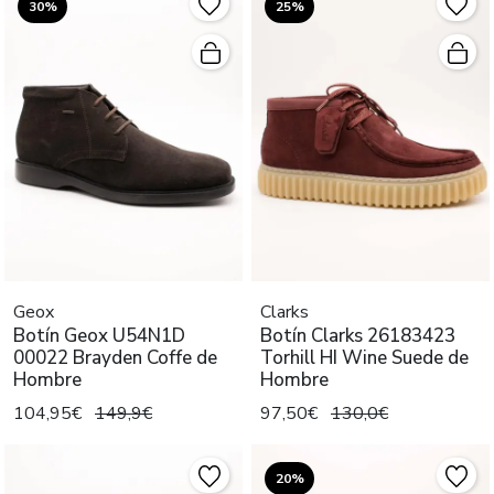
30%
25%
Geox
Clarks
Botín Geox U54N1D
Botín Clarks 26183423
00022 Brayden Coffe de
Torhill HI Wine Suede de
Hombre
Hombre
104,95€
149,9€
97,50€
130,0€
20%