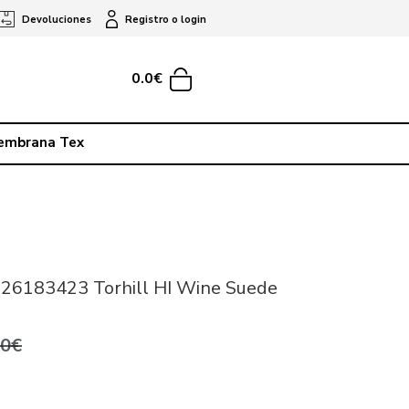
Devoluciones
Registro o login
0.0€
embrana Tex
 26183423 Torhill HI Wine Suede
,0€