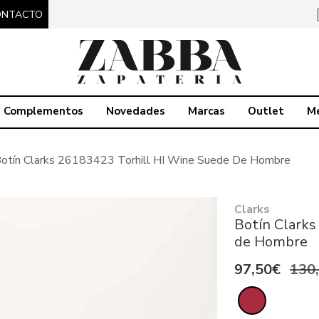
ONTACTO
Complementos
Novedades
Marcas
Outlet
M
otín Clarks 26183423 Torhill HI Wine Suede De Hombre
Clarks
Botín Clarks
de Hombre
97,50€
130