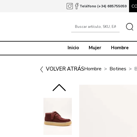
C
Teléfono (+34) 685755059
Inicio
Mujer
Hombre
VOLVER ATRÁS
Hombre
Botines
B