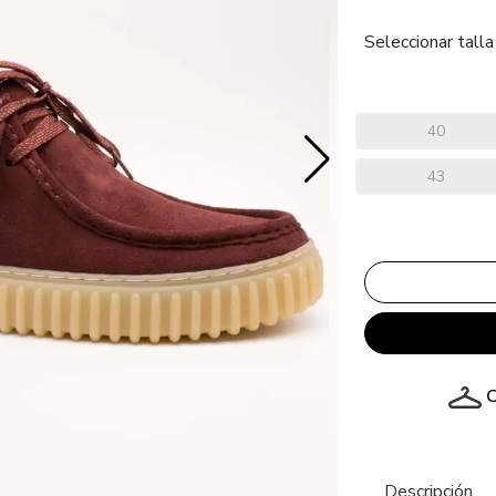
Seleccionar talla
40
43
C
Descripción