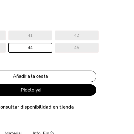
41
42
44
45
¡Pídelo ya!
onsultar disponibilidad en tienda
Material
Info. Envío