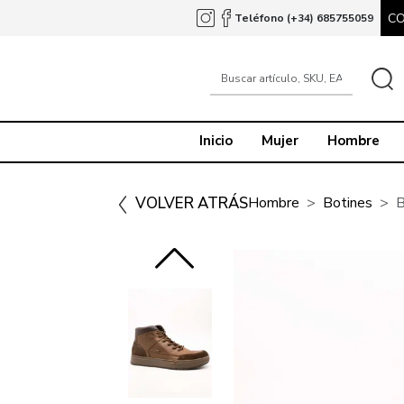
C
Teléfono (+34) 685755059
Inicio
Mujer
Hombre
VOLVER ATRÁS
Hombre
Botines
B