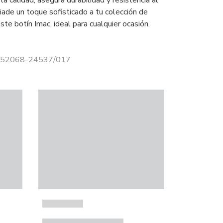
ta calidad, asegura durabilidad y resistencia al
ñade un toque sofisticado a tu colección de
te botín Imac, ideal para cualquier ocasión.
 652068-24537/017