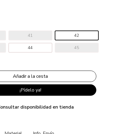
41
42
44
45
¡Pídelo ya!
onsultar disponibilidad en tienda
Material
Info. Envío