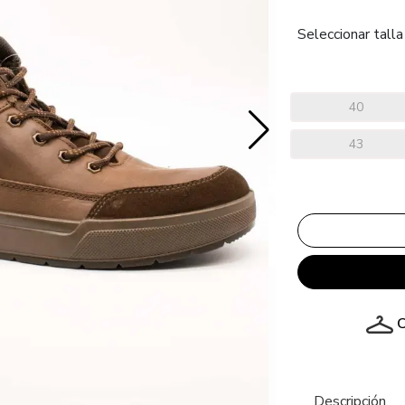
Seleccionar talla
40
43
C
Descripción