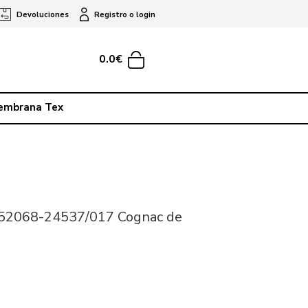
Devoluciones
Registro o login
0.0€
embrana Tex
652068-24537/017 Cognac de