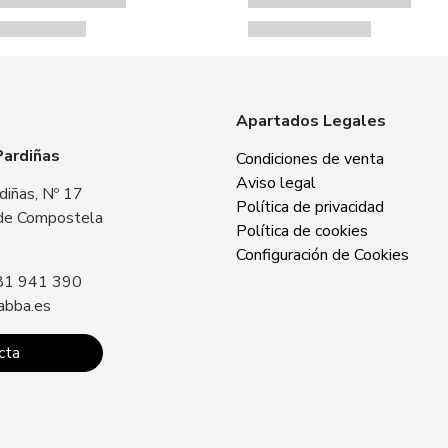
Apartados Legales
Pardiñas
Zabba Area Cent
Condiciones de venta
Aviso legal
diñas, Nº 17
Plaza Europa, Nº 
Política de privacidad
de Compostela
15707 Santiago 
Política de cookies
Sin especificar
Configuración de Cookies
81 941 390
Llámanos: +34 8
abba.es
contacto@zabba.
cta
Conta