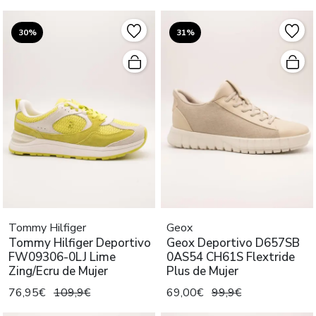
30%
31%
Tommy Hilfiger
Geox
Tommy Hilfiger Deportivo
Geox Deportivo D657SB
FW09306-0LJ Lime
0AS54 CH61S Flextride
Zing/Ecru de Mujer
Plus de Mujer
76,95€
109,9€
69,00€
99,9€