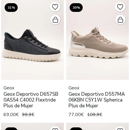
31%
30%
Geox
Geox
Geox Deportivo D657SB
Geox Deportivo D557MA
0AS54 C4002 Flextride
06KBN C5Y1W Spherica
Plus de Mujer
Plus de Mujer
69,00€
99,9€
77,00€
109,9€