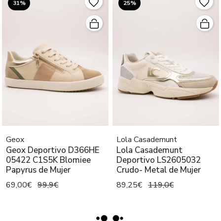
31%
25%
Geox
Lola Casademunt
Geox Deportivo D366HE
Lola Casademunt
05422 C1S5K Blomiee
Deportivo LS2605032
Papyrus de Mujer
Crudo- Metal de Mujer
69,00€
99,9€
89,25€
119,0€