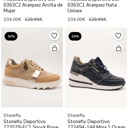
6363C2 Aranjuez Arcilla de
6363C1 Aranjuez Nata
Mujer
Unisex
104,00€
129,95€
104,00€
129,95€
30%
29%
Stonefly
Stonefly
Stonefly Deportivo
Stonefly Deportivo
223579-EC1 Spock Rope
222494-144 Mina 1 Ocean