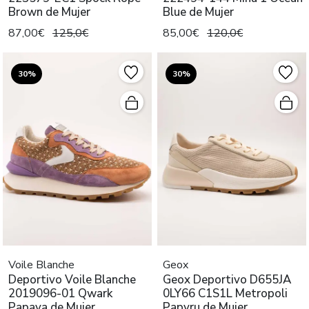
Brown de Mujer
Blue de Mujer
87,00€
125,0€
85,00€
120,0€
30%
30%
Voile Blanche
Geox
Deportivo Voile Blanche
Geox Deportivo D655JA
2019096-01 Qwark
0LY66 C1S1L Metropoli
Papaya de Mujer
Papyru de Mujer