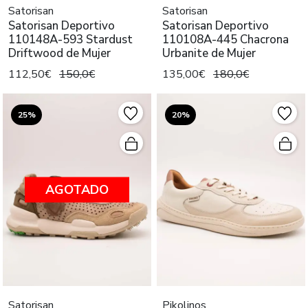
Satorisan
Satorisan
Satorisan Deportivo
Satorisan Deportivo
110148A-593 Stardust
110108A-445 Chacrona
Driftwood de Mujer
Urbanite de Mujer
112,50€
150,0€
135,00€
180,0€
25%
20%
AGOTADO
Satorisan
Pikolinos