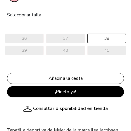
Seleccionar talla
36
37
38
39
40
41
¡Pídelo ya!
Consultar disponibilidad en tienda
Zapatilla deportiva de Mujer de la marca Ilse Jacobsen