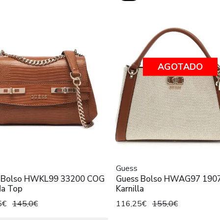
AGOTADO
Guess
 Bolso HWKL99 33200 COG
Guess Bolso HWAG97 190
da Top
Karnilla
5€
145,0€
116,25€
155,0€