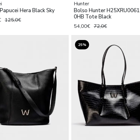
i
Hunter
Papucei Hera Black Sky
Bolso Hunter H25XRU0061
0HB Tote Black
€
125,0€
54,00€
72,0€
25%