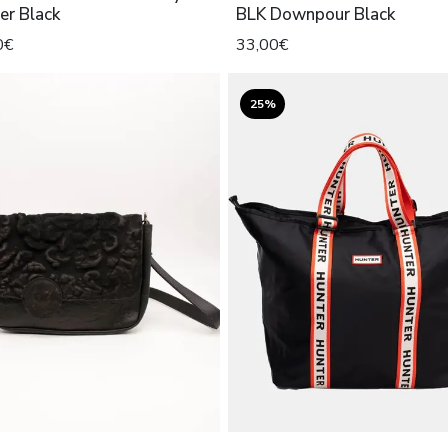
er Black
BLK Downpour Black
0€
33,00€
25%