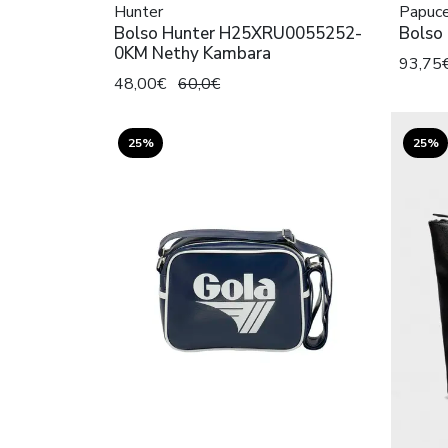
Hunter
Papuce
Bolso Hunter H25XRU0055252-
Bolso 
0KM Nethy Kambara
93,75
48,00€
60,0€
25%
25%