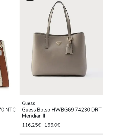
Guess
70 NTC
Guess Bolso HWBG69 74230 DRT
Meridian II
116,25€
155,0€