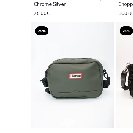
Chrome Silver
Shopp
75,00€
100,0
20%
25%