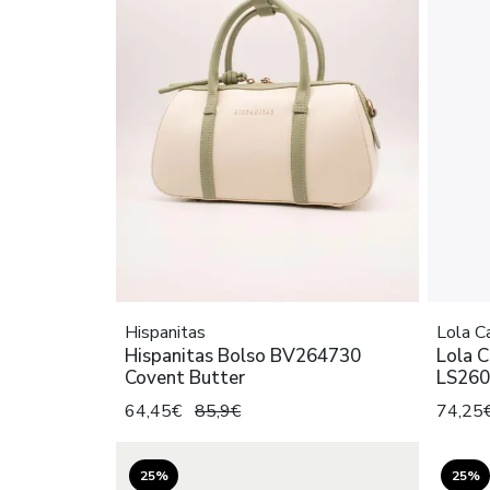
Hispanitas
Lola 
Hispanitas Bolso BV264730
Lola 
Covent Butter
LS260
64,45€
85,9€
74,25
25%
25%