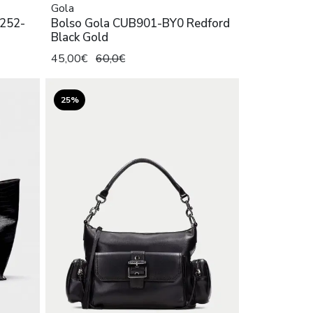
Gola
252-
Bolso Gola CUB901-BY0 Redford
Black Gold
45,00€
60,0€
25%