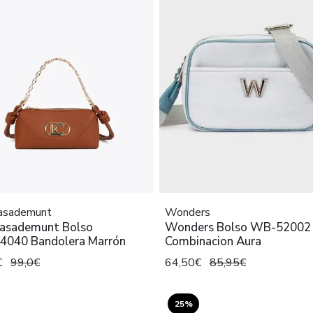
Casademunt
Wonders
Casademunt Bolso
Wonders Bolso WB-52002
4040 Bandolera Marrón
Combinacion Aura
€
99,0€
64,50€
85,95€
25%