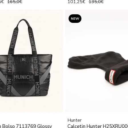
5€
165,0€
101,25€
135,0€
NEW
Hunter
h Bolso 7113769 Glossy
Calcetin Hunter H25XRU0