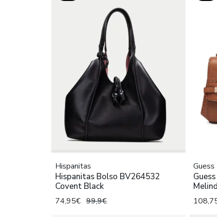
Hispanitas
Guess
Hispanitas Bolso BV264532
Guess
Covent Black
Melin
74,95€
99,9€
108,7