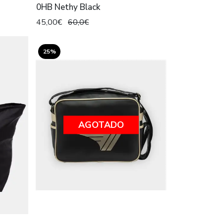
0HB Nethy Black
45,00€
60,0€
25%
AGOTADO