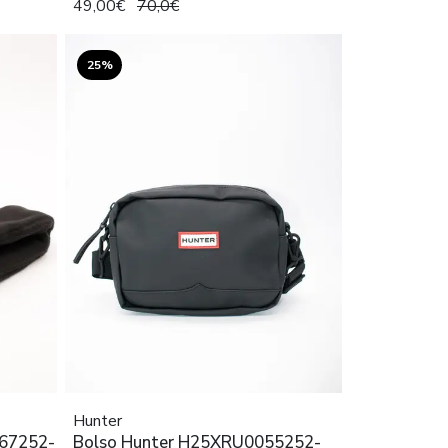
49,00€
70,0€
25%
Hunter
067252-
Bolso Hunter H25XRU0055252-