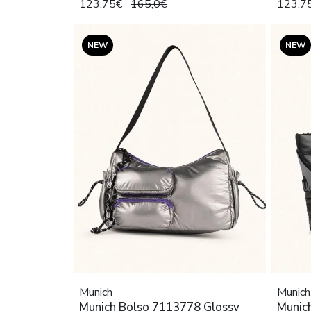
123,75€
165,0€
123,7
NEW
NEW
Munich
Munich
Munich Bolso 7113778 Glossy
Munic