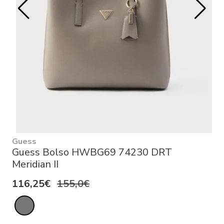
Guess
Guess Bolso HWBG69 74230 DRT
Meridian II
116,25€
155,0€