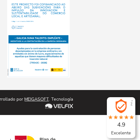
cta
Conta
rrollado por
MEIGASOFT
. Tecnología
4.9
Excelente