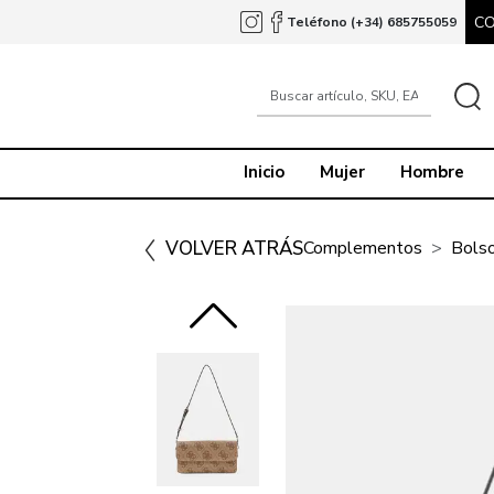
C
Teléfono (+34) 685755059
Inicio
Mujer
Hombre
VOLVER ATRÁS
Complementos
Bols