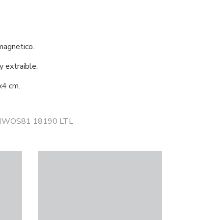
magnetico.
y extraíble.
x4 cm.
r HWOS81 18190 LTL