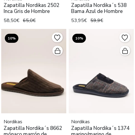
Zapatilla Nordikas 2502
Zapatilla Nordika´s 538
Inca Gris de Hombre
Bama Azul de Hombre
58,50€
65,0€
53,95€
59,9€
10%
10%
Nordikas
Nordikas
Zapatilla Nordika´s 8662
Zapatilla Nordika´s 1374
mónaco marrón de
marino/marino de