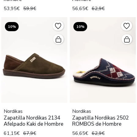
53,95€
59,9€
56,65€
62,9€
10%
10%
Nordikas
Nordikas
Zapatilla Nordikas 2134
Zapatilla Nordikas 2502
Afelpado Kaki de Hombre
ROMBOS de Hombre
61,15€
67,9€
56,65€
62,9€