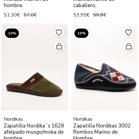
hombre.
caballero.
51,30€
57,0€
53,95€
59,9€
10%
10%
Nordikas
Nordikas
Zapatilla Nordika´s 1628
Zapatilla Nordikas 3002
afelpado musgo/moka de
Rombos Marino de
hombre
Hombre