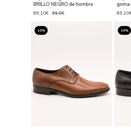
BRILLO NEGRO de hombre
goma-
89,10€
99,0€
89,10
10%
10%