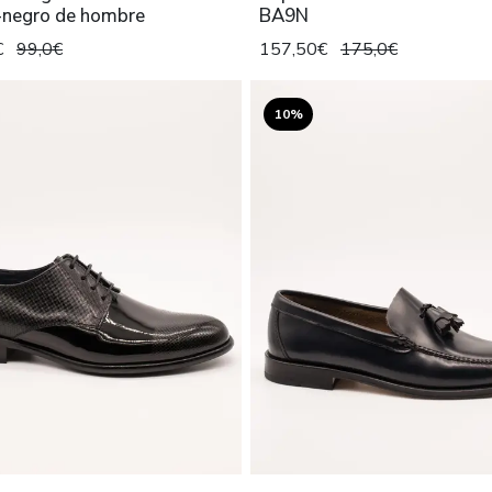
negro de hombre
BA9N
€
99,0€
157,50€
175,0€
10%