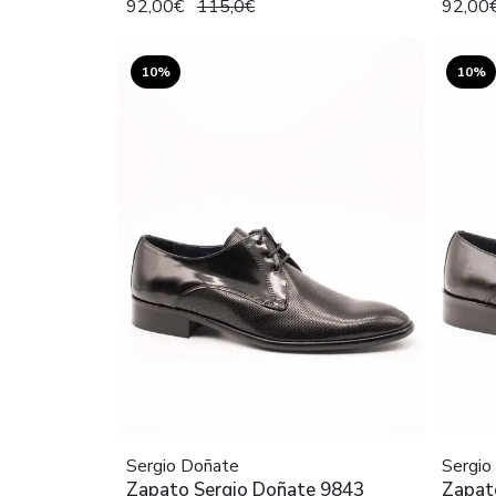
92,00€
115,0€
92,00
10%
10%
Sergio Doñate
Sergio
Zapato Sergio Doñate 9843
Zapat