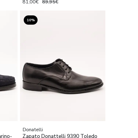
81,00€
89,95€
10%
Donatelli
rino-
Zapato Donattelli 9390 Toledo