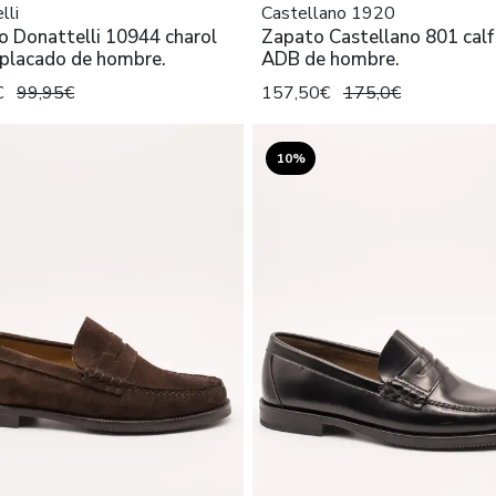
lli
Castellano 1920
 Donattelli 10944 charol
Zapato Castellano 801 calf
 placado de hombre.
ADB de hombre.
€
99,95€
157,50€
175,0€
10%