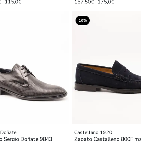
€
115,0€
157,50€
175,0€
10%
 Doñate
Castellano 1920
o Sergio Doñate 9843
Zapato Castalleno 800F ma