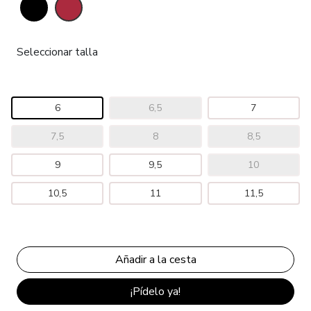
Seleccionar talla
6
6,5
7
7,5
8
8,5
9
9,5
10
10,5
11
11,5
¡Pídelo ya!