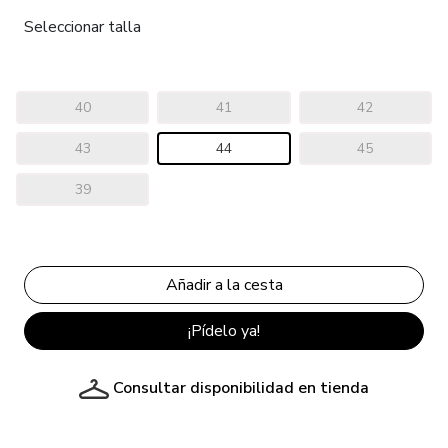
Seleccionar talla
40
41
42
43
44
45
39
¡Pídelo ya!
Consultar disponibilidad en tienda