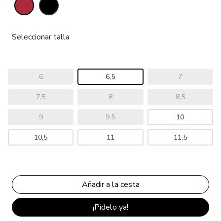
Seleccionar talla
6
6,5
7
7,5
8
8,5
9
9,5
10
10,5
11
11,5
¡Pídelo ya!