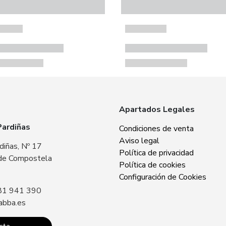
Apartados Legales
Pardiñas
Zabba Area Cent
Condiciones de venta
Aviso legal
diñas, Nº 17
Plaza Europa, Nº 
Política de privacidad
de Compostela
15707 Santiago 
Política de cookies
Sin especificar
Configuración de Cookies
81 941 390
Llámanos: +34 8
abba.es
contacto@zabba.