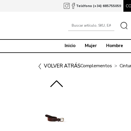
C
Teléfono (+34) 685755059
Inicio
Mujer
Hombre
VOLVER ATRÁS
Complementos
Cintu