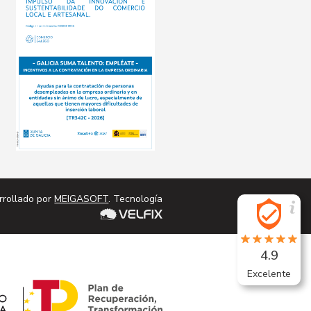
cta
Conta
rrollado por
MEIGASOFT
. Tecnología
4.9
Excelente