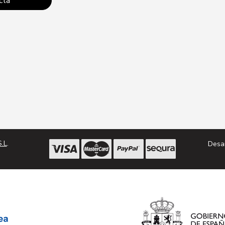
cta
Conta
.L
.
Desa