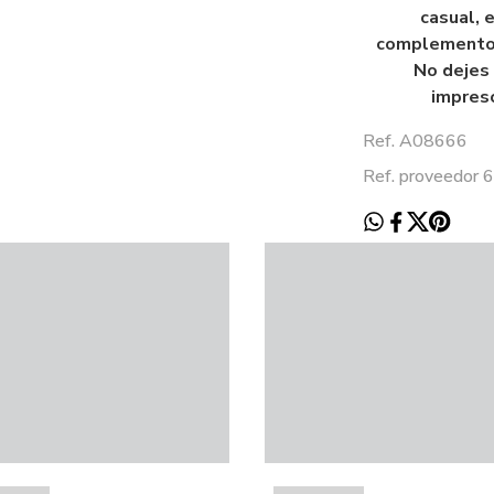
casual, 
complemento i
No dejes 
impresc
Ref. A08666
Ref. proveedor