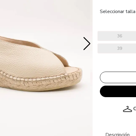
Seleccionar talla
36
39
C
Descripción