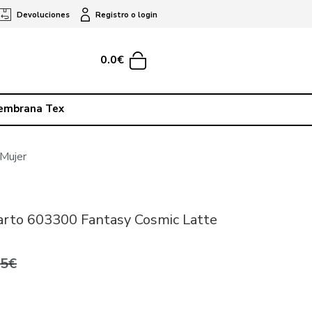
Devoluciones
Registro o login
0.0€
embrana Tex
Mujer
arto 603300 Fantasy Cosmic Latte
95€