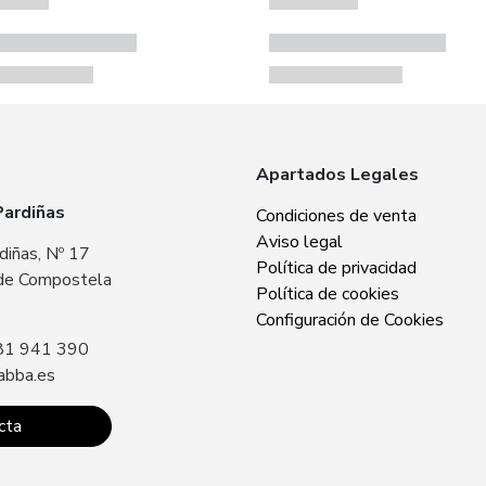
Apartados Legales
Pardiñas
Zabba Area Cent
Condiciones de venta
Aviso legal
diñas, Nº 17
Plaza Europa, Nº 
Política de privacidad
de Compostela
15707 Santiago 
Política de cookies
Sin especificar
Configuración de Cookies
81 941 390
Llámanos: +34 8
abba.es
contacto@zabba.
cta
Conta