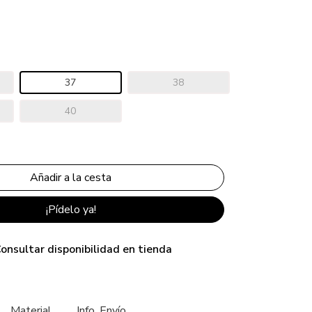
37
38
40
¡Pídelo ya!
onsultar disponibilidad en tienda
Material
Info. Envío