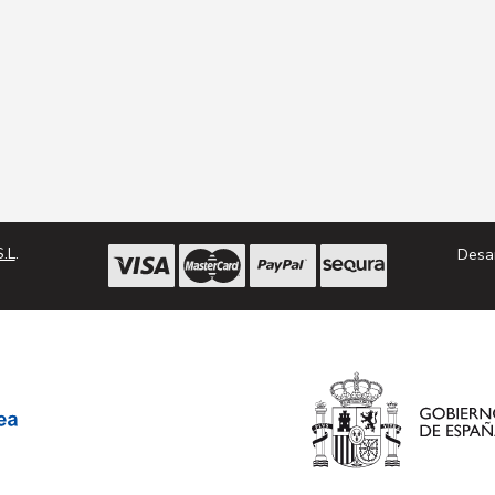
.L
.
Desa