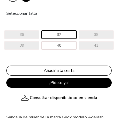
Seleccionar talla
36
37
38
39
40
41
¡Pídelo ya!
Consultar disponibilidad en tienda
Sandalia de mujer de la marca Geox modelo Adelash