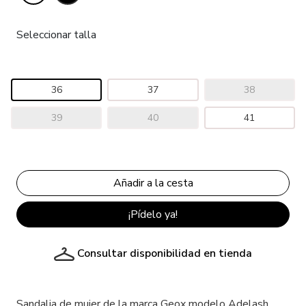
Seleccionar talla
36
37
38
39
40
41
¡Pídelo ya!
Consultar disponibilidad en tienda
Sandalia de mujer de la marca Geox modelo Adelash