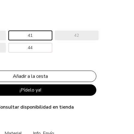
41
42
44
¡Pídelo ya!
onsultar disponibilidad en tienda
Material
Info. Envío