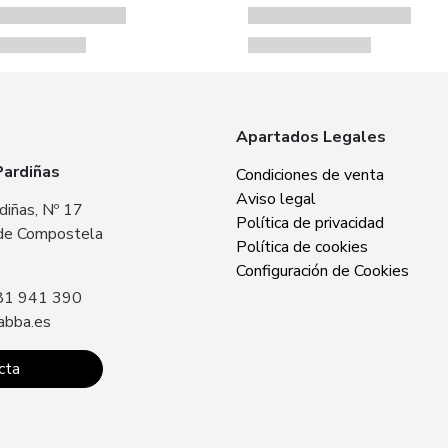
Apartados Legales
Pardiñas
Zabba Area Cent
Condiciones de venta
Aviso legal
diñas, Nº 17
Plaza Europa, Nº 
Política de privacidad
de Compostela
15707 Santiago 
Política de cookies
Sin especificar
Configuración de Cookies
81 941 390
Llámanos: +34 8
abba.es
contacto@zabba.
cta
Conta