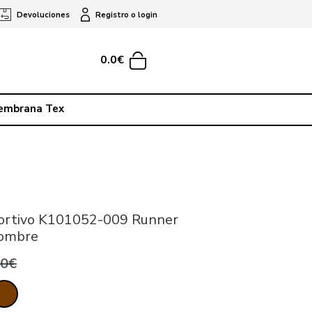
Devoluciones
Registro o login
0.0€
embrana Tex
rtivo K101052-009 Runner
Hombre
,0€