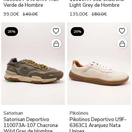
Verde de Hombre
Light Grey de Hombre
99,00€
140,0€
135,00€
180,0€
25%
20%
Satorisan
Pikolinos
Satorisan Deportivo
Pikolinos Deportivo U9F-
110073A-107 Chacrona
6363C1 Aranjuez Nata
Wild Gras de Hombre
Unisex