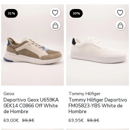
31%
30%
Geox
Tommy Hilfiger
Deportivo Geox U659KA
Tommy Hilfiger Deportivo
0EK14 C0866 Off White
FM05823-YBS White de
de Hombre
Hombre
69,00€
99,9€
69,95€
99,9€