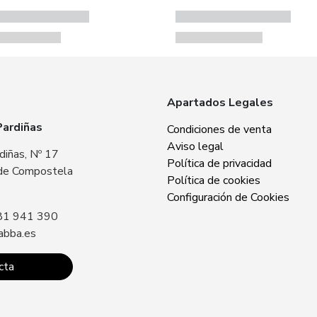
Apartados Legales
Pardiñas
Zabba Area Cent
Condiciones de venta
Aviso legal
diñas, Nº 17
Plaza Europa, Nº 
Política de privacidad
de Compostela
15707 Santiago 
Política de cookies
Sin especificar
Configuración de Cookies
81 941 390
Llámanos: +34 8
abba.es
contacto@zabba.
cta
Conta