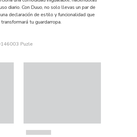
rciona una comodidad inigualable, haciéndolas
uso diario. Con Duuo, no solo llevas un par de
o una declaración de estilo y funcionalidad que
transformará tu guardarropa.
 D146003 Puzle