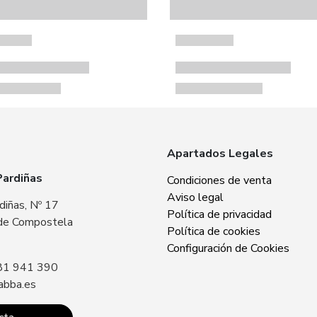
Apartados Legales
Pardiñas
Zabba Area Cent
Condiciones de venta
Aviso legal
diñas, Nº 17
Plaza Europa, Nº 
Política de privacidad
de Compostela
15707 Santiago 
Política de cookies
Sin especificar
Configuración de Cookies
81 941 390
Llámanos: +34 8
abba.es
contacto@zabba.