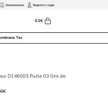
Devoluciones
Registro o login
0.0€
embrana Tex
uuo D146003 Puzle 03 Gris de
,0€