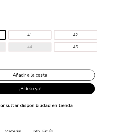
41
42
44
45
¡Pídelo ya!
onsultar disponibilidad en tienda
Material
Info. Envío