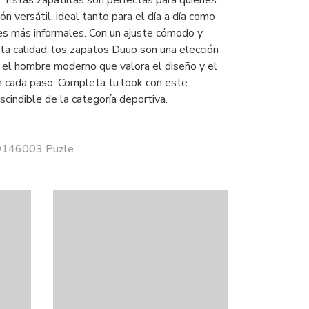
d. Estas zapatillas son perfectas para quienes
n versátil, ideal tanto para el día a día como
es más informales. Con un ajuste cómodo y
ta calidad, los zapatos Duuo son una elección
a el hombre moderno que valora el diseño y el
n cada paso. Completa tu look con este
scindible de la categoría deportiva.
 D146003 Puzle