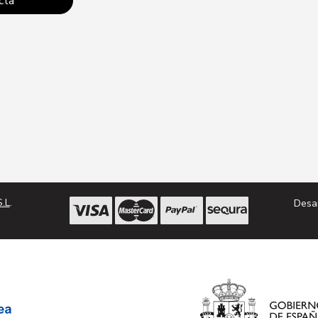
cta
Conta
.L
.
Desa