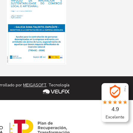
cta
Conta
rrollado por
MEIGASOFT
. Tecnología
4.9
Excelente