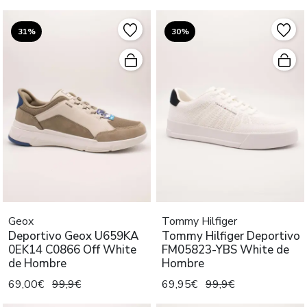
31%
30%
Geox
Tommy Hilfiger
Deportivo Geox U659KA
Tommy Hilfiger Deportivo
0EK14 C0866 Off White
FM05823-YBS White de
de Hombre
Hombre
69,00€
99,9€
69,95€
99,9€