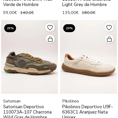
Verde de Hombre
Light Grey de Hombre
99,00€
140,0€
135,00€
180,0€
25%
20%
Satorisan
Pikolinos
Satorisan Deportivo
Pikolinos Deportivo U9F-
110073A-107 Chacrona
6363C1 Aranjuez Nata
Wild Gras de Hombre
Unisex