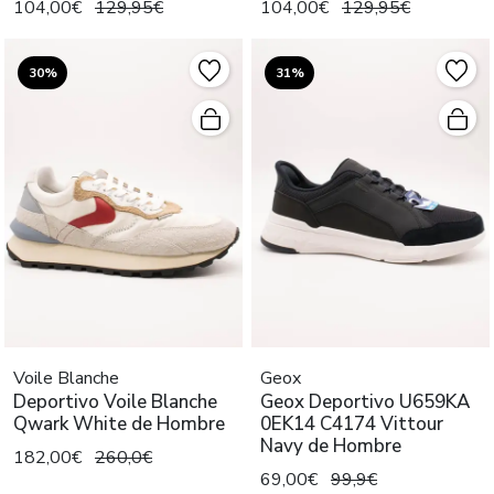
104,00€
129,95€
104,00€
129,95€
30%
31%
Voile Blanche
Geox
Deportivo Voile Blanche
Geox Deportivo U659KA
Qwark White de Hombre
0EK14 C4174 Vittour
Navy de Hombre
182,00€
260,0€
69,00€
99,9€