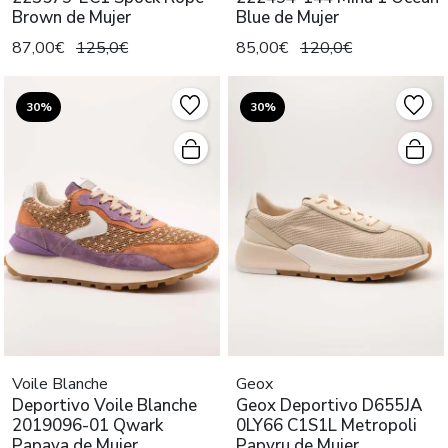
Brown de Mujer
Blue de Mujer
87,00€
125,0€
85,00€
120,0€
30%
30%
Voile Blanche
Geox
Deportivo Voile Blanche
Geox Deportivo D655JA
2019096-01 Qwark
0LY66 C1S1L Metropoli
Papaya de Mujer
Papyru de Mujer