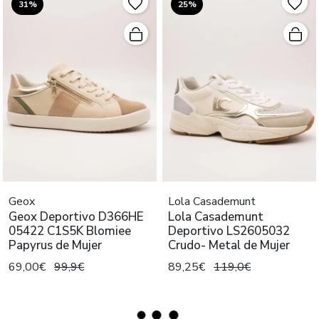
31%
25%
Geox
Lola Casademunt
Geox Deportivo D366HE
Lola Casademunt
05422 C1S5K Blomiee
Deportivo LS2605032
Papyrus de Mujer
Crudo- Metal de Mujer
69,00€
99,9€
89,25€
119,0€