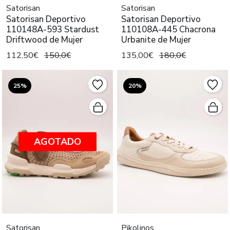
Satorisan
Satorisan
Satorisan Deportivo
Satorisan Deportivo
110148A-593 Stardust
110108A-445 Chacrona
Driftwood de Mujer
Urbanite de Mujer
112,50€
150,0€
135,00€
180,0€
25%
20%
AGOTADO
Satorisan
Pikolinos