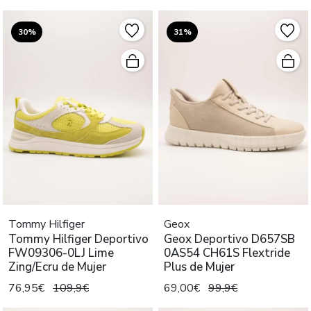
30%
31%
Tommy Hilfiger
Geox
Tommy Hilfiger Deportivo
Geox Deportivo D657SB
FW09306-0LJ Lime
0AS54 CH61S Flextride
Zing/Ecru de Mujer
Plus de Mujer
76,95€
109,9€
69,00€
99,9€