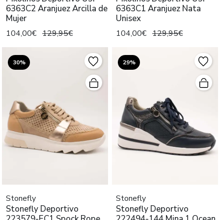
6363C2 Aranjuez Arcilla de
6363C1 Aranjuez Nata
Mujer
Unisex
104,00€
129,95€
104,00€
129,95€
30%
29%
Stonefly
Stonefly
Stonefly Deportivo
Stonefly Deportivo
223579-EC1 Spock Rope
222494-144 Mina 1 Ocean