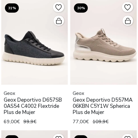
31%
30%
Geox
Geox
Geox Deportivo D657SB
Geox Deportivo D557MA
0AS54 C4002 Flextride
06KBN C5Y1W Spherica
Plus de Mujer
Plus de Mujer
69,00€
99,9€
77,00€
109,9€