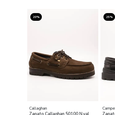
20%
25%
Callaghan
Campe
Zapato Callaghan 50100 N.val
Zapat