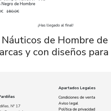
s Negro de Hombre
0€
180,0€
¡Has llegado al final!
 Náuticos de Hombre de e
arcas y con diseños para 
Apartados Legales
Pardiñas
Zabba Area Cent
Condiciones de venta
Aviso legal
diñas, Nº 17
Plaza Europa, Nº 
Política de privacidad