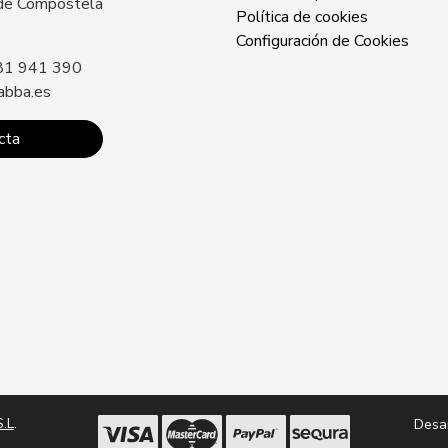
de Compostela
15707 Santiago 
Política de cookies
Sin especificar
Configuración de Cookies
81 941 390
Llámanos: +34 8
abba.es
contacto@zabba.
cta
Conta
.L
.
Desa