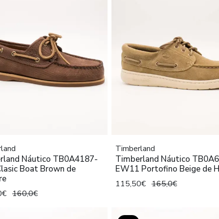
land
Timberland
rland Náutico TB0A4187-
Timberland Náutico TB0A
lasic Boat Brown de
EW11 Portofino Beige de 
re
115,50€
165,0€
0€
160,0€