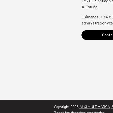
15701 Santiago 
A Coruña
Llámanos: +34 8
administracion@z
Conta
Copyright 2026
ALXI MULTIMARCA, S
Todos los derechos reservados.