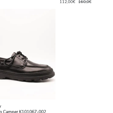
112,00€
160,0€
r
o Camper K101067-002