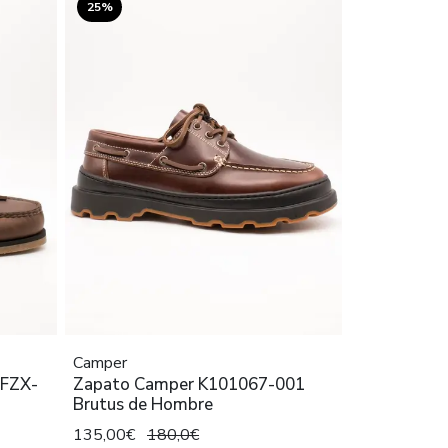
25%
Camper
2FZX-
Zapato Camper K101067-001
Brutus de Hombre
135,00€
180,0€