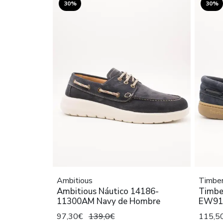
30%
30%
Ambitious
Timber
Ambitious Náutico 14186-
Timbe
11300AM Navy de Hombre
EW91 
97,30€
139,0€
115,5