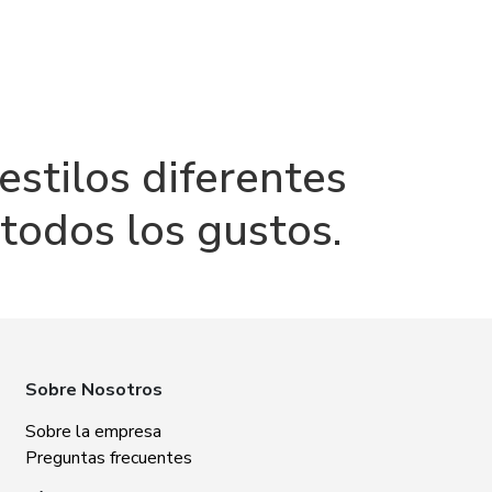
stilos diferentes
todos los gustos.
Sobre Nosotros
ral
Zabba Caldereri
Sobre la empresa
Preguntas frecuentes
16
Rúa da Caldeirería