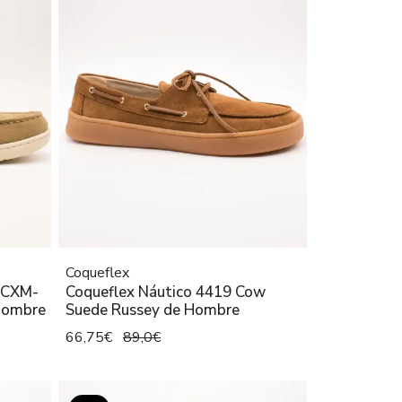
Coqueflex
6CXM-
Coqueflex Náutico 4419 Cow
Hombre
Suede Russey de Hombre
66,75€
89,0€