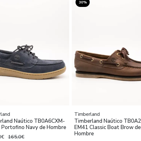
30%
land
Timberland
rland Naútico TB0A6CXM-
Timberland Naútico TB0A
Portofino Navy de Hombre
EM41 Classic Boat Brow de
Hombre
0€
165,0€