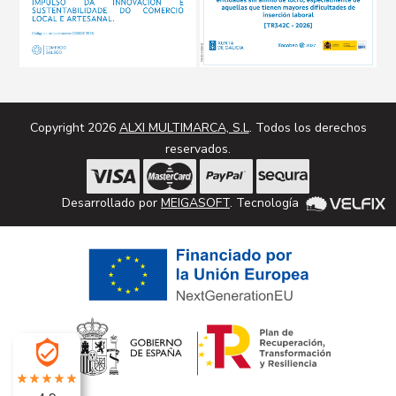
Copyright 2026
ALXI MULTIMARCA, S.L
. Todos los derechos
reservados.
Desarrollado por
MEIGASOFT
. Tecnología