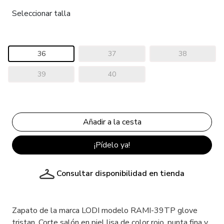
Seleccionar talla
36
37
38
39
40
¡Pídelo ya!
Consultar disponibilidad en tienda
Zapato de la marca LODI modelo RAMI-39TP glove
tristan. Corte salón en piel lisa de color rojo, punta fina y