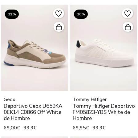
31%
30%
Geox
Tommy Hilfiger
Deportivo Geox U659KA
Tommy Hilfiger Deportivo
0EK14 C0866 Off White
FM05823-YBS White de
de Hombre
Hombre
69,00€
99,9€
69,95€
99,9€