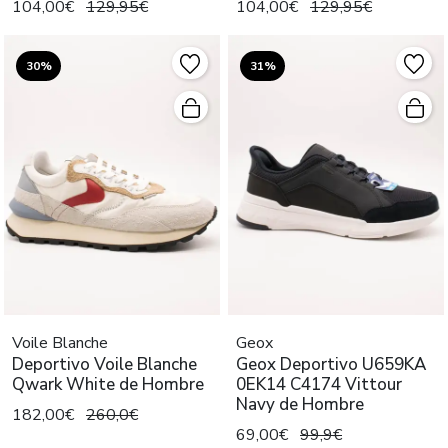
104,00€
129,95€
104,00€
129,95€
30%
31%
Voile Blanche
Geox
Deportivo Voile Blanche
Geox Deportivo U659KA
Qwark White de Hombre
0EK14 C4174 Vittour
Navy de Hombre
182,00€
260,0€
69,00€
99,9€