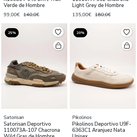
Verde de Hombre
Light Grey de Hombre
99,00€
140,0€
135,00€
180,0€
25%
20%
Satorisan
Pikolinos
Satorisan Deportivo
Pikolinos Deportivo U9F-
110073A-107 Chacrona
6363C1 Aranjuez Nata
Wild Gras de Hombre
Unisex