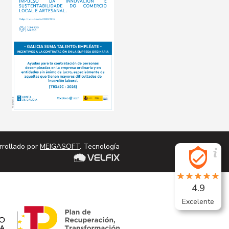
cta
Conta
rrollado por
MEIGASOFT
. Tecnología
4.9
Excelente