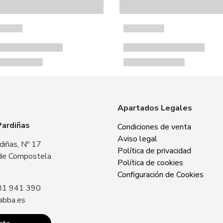
Apartados Legales
Pardiñas
Zabba Area Cent
Condiciones de venta
Aviso legal
diñas, Nº 17
Plaza Europa, Nº 
Política de privacidad
de Compostela
15707 Santiago 
Política de cookies
Sin especificar
Configuración de Cookies
81 941 390
Llámanos: +34 8
abba.es
contacto@zabba.