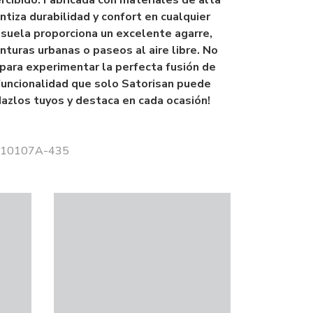
cibido. Fabricada con materiales de alta
ntiza durabilidad y confort en cualquier
u suela proporciona un excelente agarre,
nturas urbanas o paseos al aire libre. No
para experimentar la perfecta fusión de
funcionalidad que solo Satorisan puede
Hazlos tuyos y destaca en cada ocasión!
 110107A-435