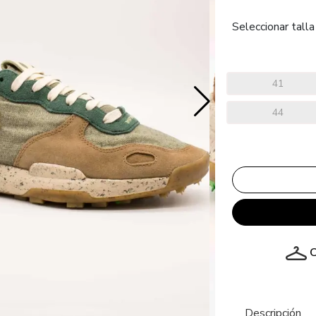
Seleccionar talla
41
44
C
Descripción