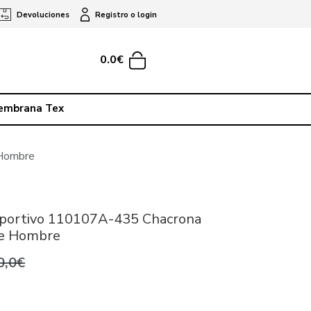
Devoluciones
Registro o login
0.0€
embrana Tex
 Hombre
eportivo 110107A-435 Chacrona
de Hombre
0,0€