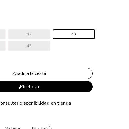
42
43
45
¡Pídelo ya!
onsultar disponibilidad en tienda
Material
Info. Envío