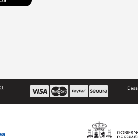
cta
Conta
.L
.
Desa