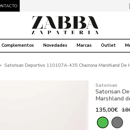
ONTACTO
Complementos
Novedades
Marcas
Outlet
M
Satorisan Deportivo 110107A-435 Chacrona Marshland De
Satorisan
Satorisan D
Marshland 
135,00€
18