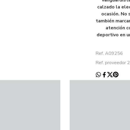
vanguardista
calzado la ele
ocasión. No 
también marcar
atención c
deportivo en u
Ref. A09256
Ref. proveedor