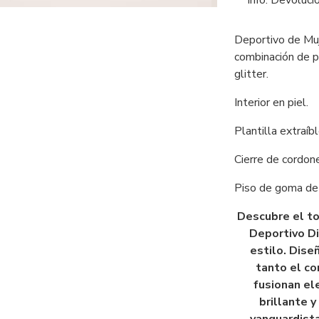
Info. Devoluci
Deportivo de Muj
combinación de pi
glitter.
Interior en piel.
Plantilla extraíbl
Cierre de cordon
Piso de goma de 
Descubre el to
Deportivo Di
estilo. Dise
tanto el c
fusionan el
brillante y