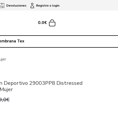
Devoluciones
Registro o login
0.0€
embrana Tex
jer
n Deportivo 29003PP8 Distressed
Mujer
9,0€