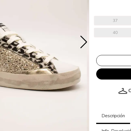
37
40
C
Descripción