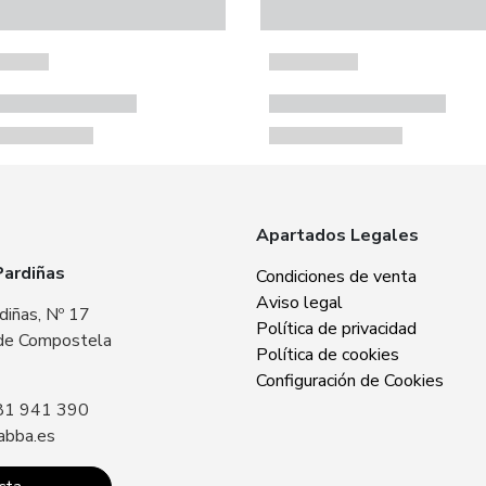
Apartados Legales
Pardiñas
Zabba Area Cent
Condiciones de venta
Aviso legal
diñas, Nº 17
Plaza Europa, Nº 
Política de privacidad
de Compostela
15707 Santiago 
Política de cookies
Sin especificar
Configuración de Cookies
81 941 390
Llámanos: +34 8
abba.es
contacto@zabba.