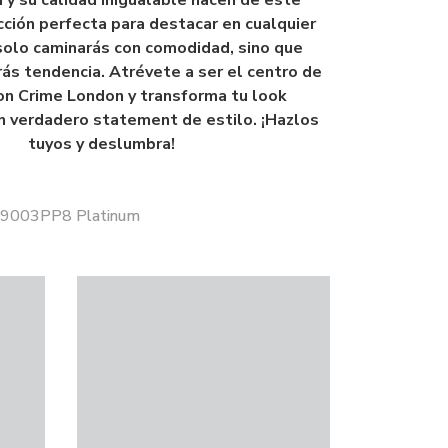
 y su calidad inigualable hacen de este
cción perfecta para destacar en cualquier
solo caminarás con comodidad, sino que
ás tendencia. Atrévete a ser el centro de
on Crime London y transforma tu look
n verdadero statement de estilo. ¡Hazlos
tuyos y deslumbra!
 29003PP8 Platinum