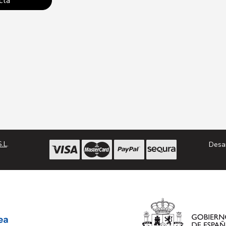
cta
Conta
.L
.
Desa