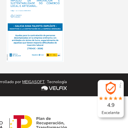
cta
Conta
rrollado por
MEIGASOFT
. Tecnología
4.9
Excelente