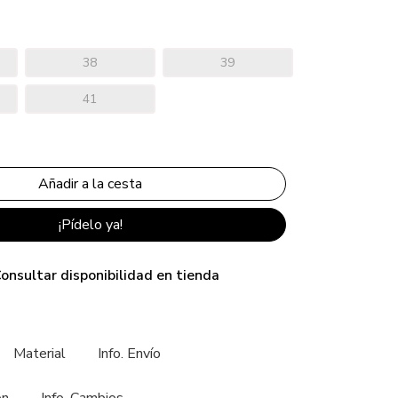
38
39
41
¡Pídelo ya!
onsultar disponibilidad en tienda
Material
Info. Envío