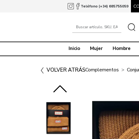
C
Teléfono (+34) 685755059
Inicio
Mujer
Hombre
VOLVER ATRÁS
Complementos
Conju