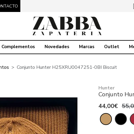
ONTACTO
Complementos
Novedades
Marcas
Outlet
M
ntos
Conjunto Hunter H25XRU0047251-0BI Biscuit
Hunter
Conjunto Hu
44,00€
55,