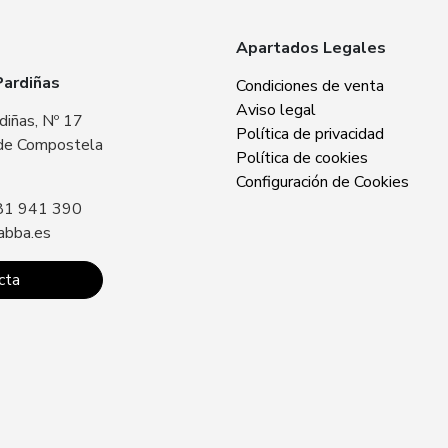
Apartados Legales
Pardiñas
Zabba Area Cent
Condiciones de venta
Aviso legal
diñas, Nº 17
Plaza Europa, Nº 
Política de privacidad
de Compostela
15707 Santiago 
Política de cookies
Sin especificar
Configuración de Cookies
81 941 390
Llámanos: +34 8
abba.es
contacto@zabba.
cta
Conta