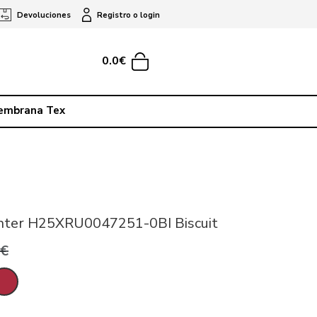
Devoluciones
Registro o login
0.0€
embrana Tex
nter H25XRU0047251-0BI Biscuit
0€