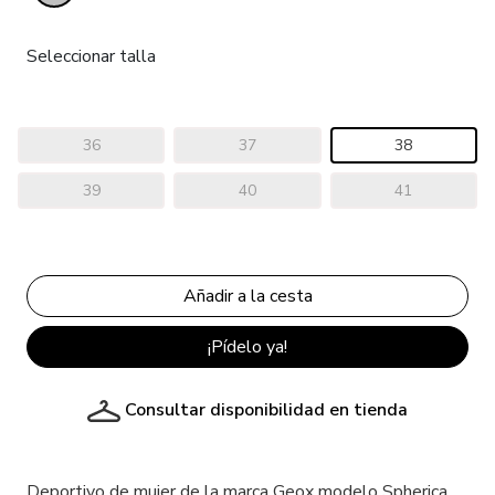
Seleccionar talla
36
37
38
39
40
41
¡Pídelo ya!
Consultar disponibilidad en tienda
Deportivo de mujer de la marca Geox modelo Spherica