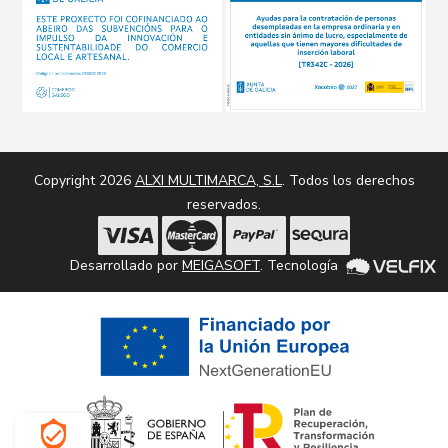
Copyright 2026
ALXI MULTIMARCA, S.L
. Todos los derechos
reservados.
Desarrollado por
MEIGASOFT
. Tecnología