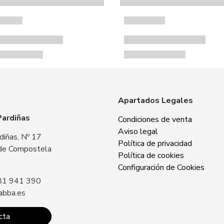
Apartados Legales
Pardiñas
Zabba Area Cent
Condiciones de venta
Aviso legal
diñas, Nº 17
Plaza Europa, Nº 
Política de privacidad
de Compostela
15707 Santiago 
Política de cookies
Sin especificar
Configuración de Cookies
81 941 390
Llámanos: +34 8
abba.es
contacto@zabba.
cta
Conta