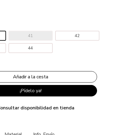
41
42
44
¡Pídelo ya!
onsultar disponibilidad en tienda
Material
Info. Envío