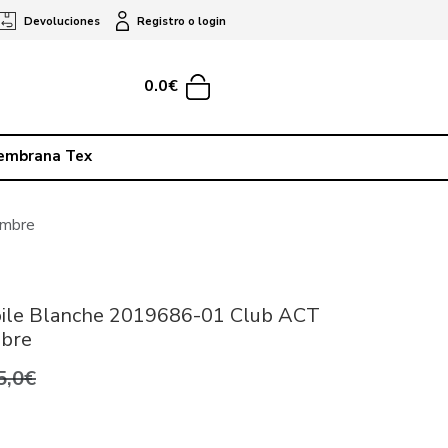
Devoluciones
Registro o login
0.0€
embrana Tex
ombre
oile Blanche 2019686-01 Club ACT
bre
5,0€