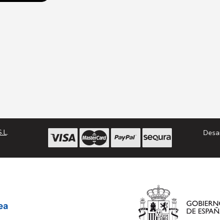
.L
.
Desa