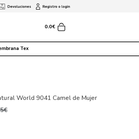
Devoluciones
Registro o login
0.0€
embrana Tex
atural World 9041 Camel de Mujer
95€