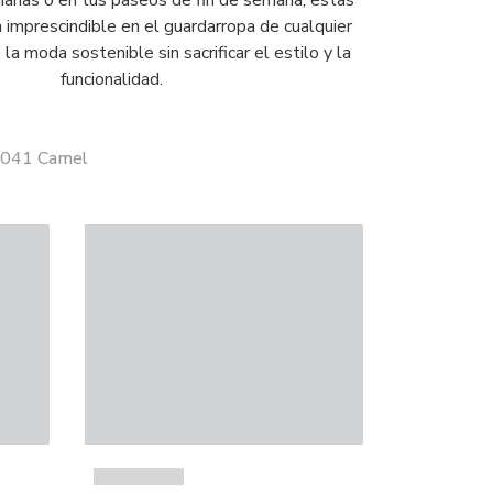
diarias o en tus paseos de fin de semana, estas
n imprescindible en el guardarropa de cualquier
la moda sostenible sin sacrificar el estilo y la
funcionalidad.
 9041 Camel