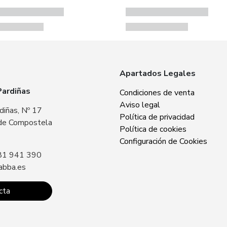
Apartados Legales
Pardiñas
Zabba Area Cent
Condiciones de venta
Aviso legal
diñas, Nº 17
Plaza Europa, Nº 
Política de privacidad
de Compostela
15707 Santiago 
Política de cookies
Sin especificar
Configuración de Cookies
81 941 390
Llámanos: +34 8
abba.es
contacto@zabba.
cta
Conta