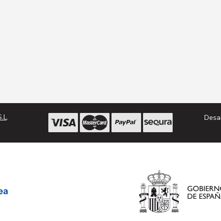
.L
.
Desa