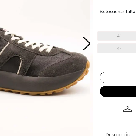
Seleccionar talla
41
44
C
Descripción