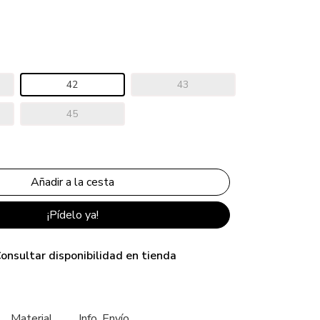
42
43
45
¡Pídelo ya!
onsultar disponibilidad en tienda
Material
Info. Envío