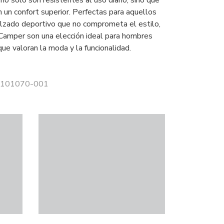
no solo son resistentes al uso diario, sino que
 un confort superior. Perfectas para aquellos
lzado deportivo que no comprometa el estilo,
 Camper son una elección ideal para hombres
que valoran la moda y la funcionalidad.
 K101070-001