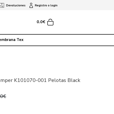
Devoluciones
Registro o login
0.0€
embrana Tex
amper K101070-001 Pelotas Black
,0€