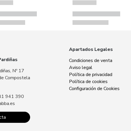
Apartados Legales
Pardiñas
Zabba Area Cent
Condiciones de venta
Aviso legal
diñas, Nº 17
Plaza Europa, Nº 
Política de privacidad
de Compostela
15707 Santiago 
Política de cookies
Sin especificar
Configuración de Cookies
81 941 390
Llámanos: +34 8
abba.es
contacto@zabba.
cta
Conta