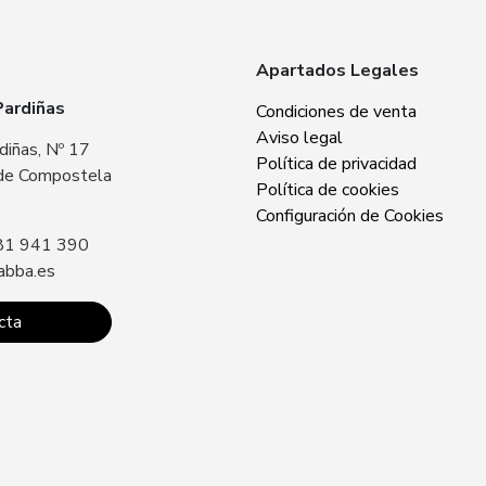
Apartados Legales
Pardiñas
Zabba Area Cent
Condiciones de venta
Aviso legal
diñas, Nº 17
Plaza Europa, Nº 
Política de privacidad
de Compostela
15707 Santiago 
Política de cookies
Sin especificar
Configuración de Cookies
81 941 390
Llámanos: +34 8
abba.es
contacto@zabba.
cta
Conta