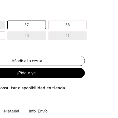
37
38
40
41
¡Pídelo ya!
onsultar disponibilidad en tienda
Material
Info. Envío