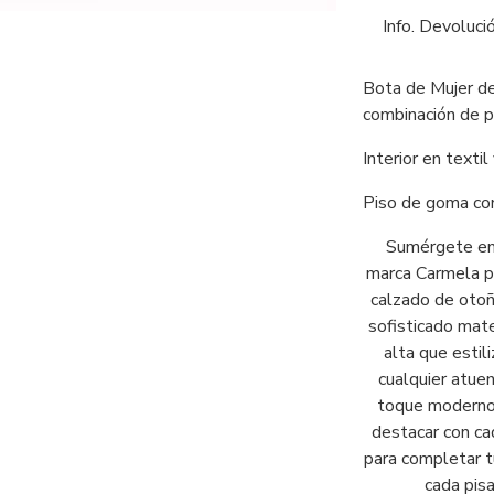
Info. Devoluci
Bota de Mujer de
combinación de pie
Interior en textil
Piso de goma con
Sumérgete en e
marca Carmela pa
calzado de otoñ
sofisticado mate
alta que estili
cualquier atuen
toque moderno 
destacar con ca
para completar t
cada pisa