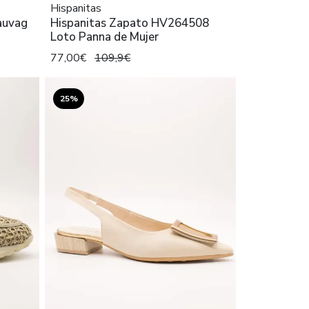
Hispanitas
auvag
Hispanitas Zapato HV264508
Loto Panna de Mujer
77,00€
109,9€
25%