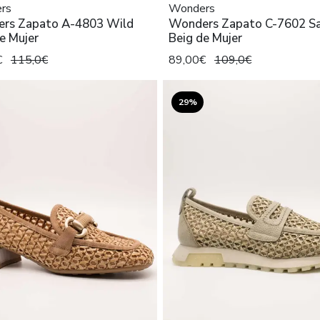
rs
Wonders
rs Zapato A-4803 Wild
Wonders Zapato C-7602 S
e Mujer
Beig de Mujer
€
115,0€
89,00€
109,0€
29%