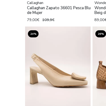
Callaghan
Wonde
Callaghan Zapato 36601 Pesca Blu
Wonde
de Mujer
Beig d
79,00€
109,9€
89,00
24%
26%