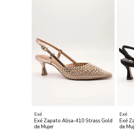
Exé
Exé
Exé Zapato Alisa-410 Strass Gold
Exé Za
de Mujer
de Muj