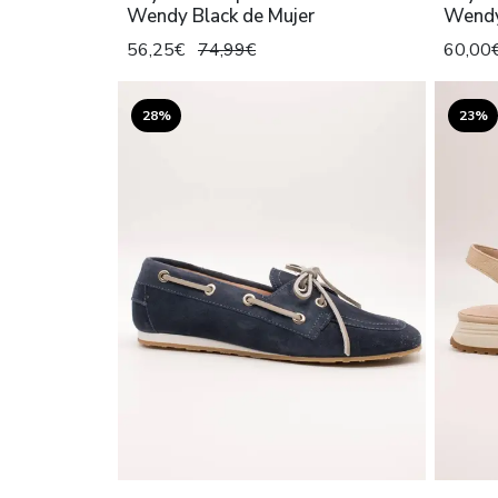
Wendy Black de Mujer
Wendy 
56,25€
74,99€
60,00
28%
23%