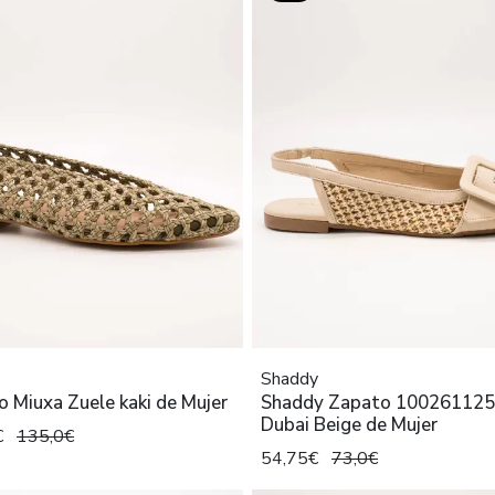
Shaddy
 Miuxa Zuele kaki de Mujer
Shaddy Zapato 100261125 
Dubai Beige de Mujer
€
135,0€
54,75€
73,0€