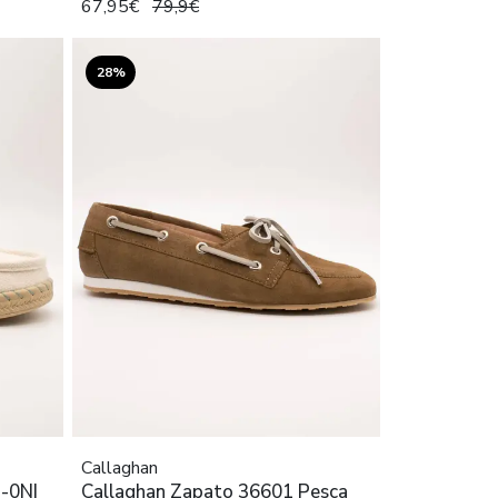
67,95€
79,9€
28%
Callaghan
-0NI
Callaghan Zapato 36601 Pesca