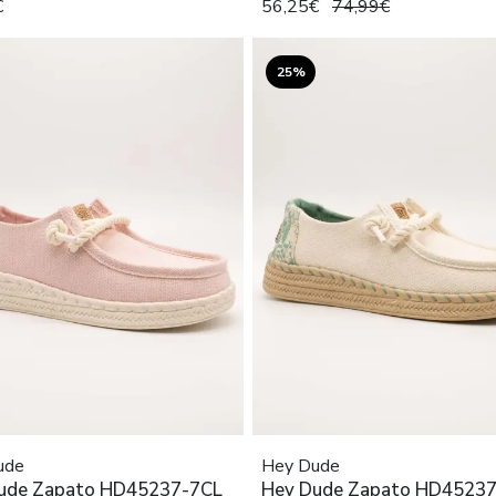
€
56,25€
74,99€
25%
ude
Hey Dude
ude Zapato HD45237-7CL
Hey Dude Zapato HD45237