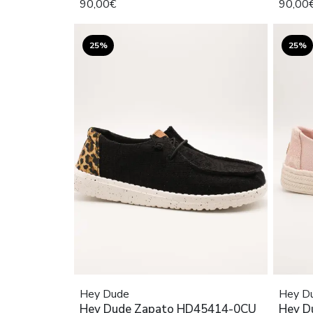
90,00€
90,00
25%
25%
Hey Dude
Hey D
Hey Dude Zapato HD45414-0CU
Hey D