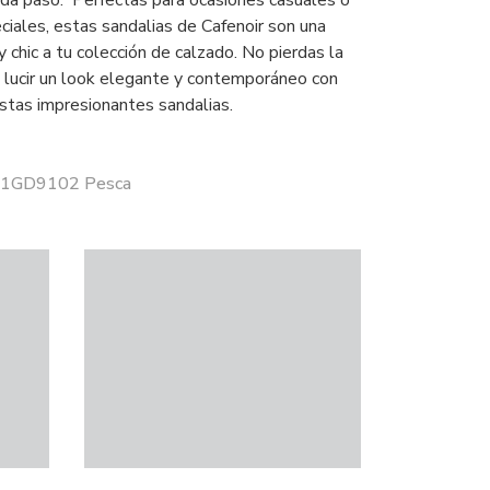
cada paso. Perfectas para ocasiones casuales o
iales, estas sandalias de Cafenoir son una
 y chic a tu colección de calzado. No pierdas la
 lucir un look elegante y contemporáneo con
stas impresionantes sandalias.
 C1GD9102 Pesca