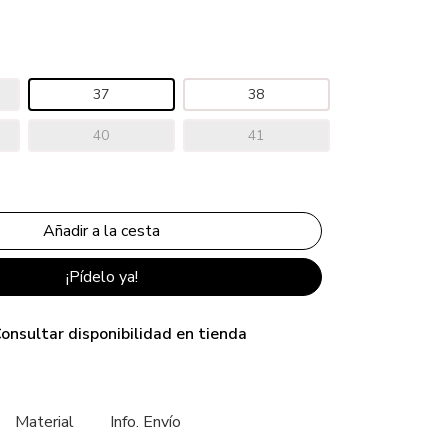
37
38
40
41
¡Pídelo ya!
onsultar disponibilidad en tienda
Material
Info. Envío