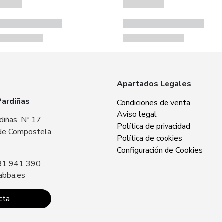
Apartados Legales
Pardiñas
Zabba Area Cent
Condiciones de venta
Aviso legal
diñas, Nº 17
Plaza Europa, Nº 
Política de privacidad
de Compostela
15707 Santiago 
Política de cookies
Sin especificar
Configuración de Cookies
81 941 390
Llámanos: +34 8
abba.es
contacto@zabba.
cta
Conta