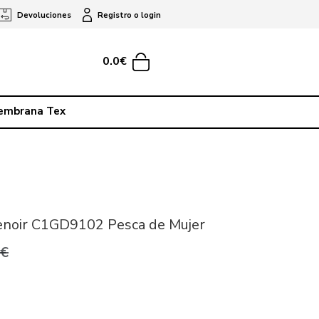
Devoluciones
Registro o login
0.0€
embrana Tex
fenoir C1GD9102 Pesca de Mujer
9€