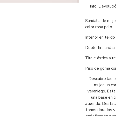
Info. Devoluci
Sandalia de mujer
color rosa palo.
Interior en tejido 
Doble tira ancha 
Tira elástica alr
Piso de goma co
Descubre las ex
mujer, un c
veraniego. Esta
una base en c
atuendo. Destaca
tonos dorados y