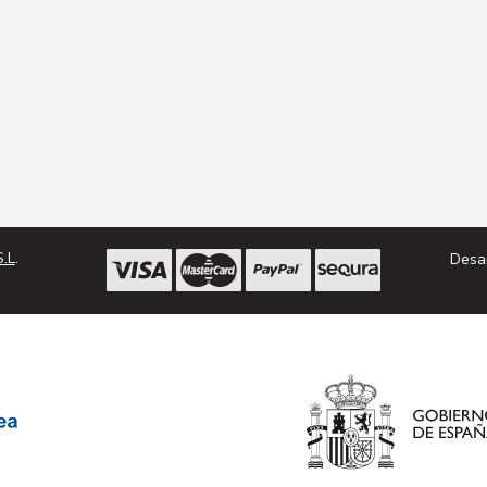
.L
.
Desa