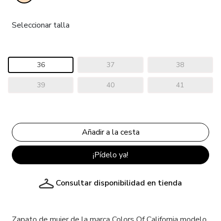
Seleccionar talla
36
37
38
39
40
41
¡Pídelo ya!
Consultar disponibilidad en tienda
Zapato de mujer de la marca Colors Of California modelo