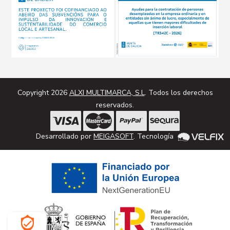
Copyright 2026
ALXI MULTIMARCA, S.L
. Todos los derechos
reservados.
Desarrollado por
MEIGASOFT
. Tecnología