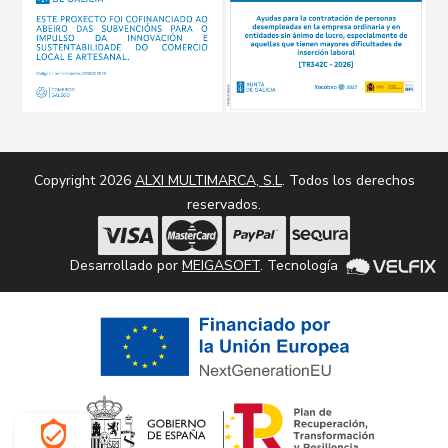
Copyright 2026
ALXI MULTIMARCA, S.L
. Todos los derechos
reservados.
Desarrollado por
MEIGASOFT
. Tecnología