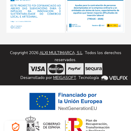
Copyright 2026
ALXI MULTIMARCA, S.L
. Todos los derechos
reservados.
Desarrollado por
MEIGASOFT
. Tecnología